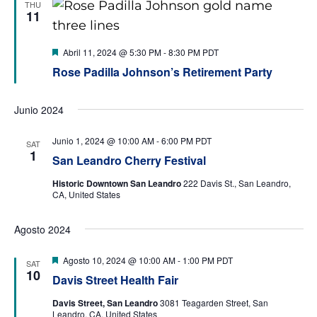
THU
11
Destacado
Abril 11, 2024 @ 5:30 PM
-
8:30 PM
PDT
Rose Padilla Johnson’s Retirement Party
Junio 2024
Junio 1, 2024 @ 10:00 AM
-
6:00 PM
PDT
SAT
1
San Leandro Cherry Festival
Historic Downtown San Leandro
222 Davis St., San Leandro,
CA, United States
Agosto 2024
Destacado
Agosto 10, 2024 @ 10:00 AM
-
1:00 PM
PDT
SAT
10
Davis Street Health Fair
Davis Street, San Leandro
3081 Teagarden Street, San
Leandro, CA, United States