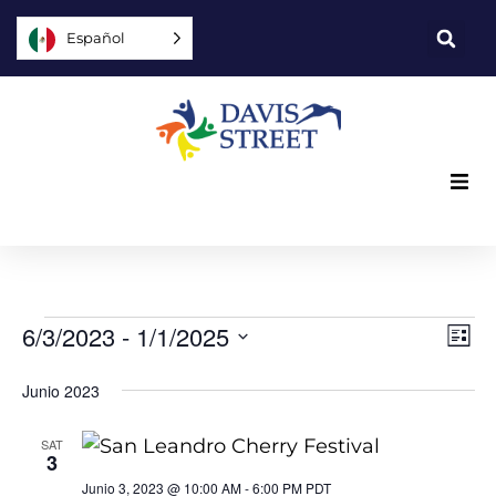
Español
Lo que ofrecemos
Quiénes somos
Vis
Na
6/3/2023
 - 
1/1/2025
Lista
po
Usted puede ayudar
Seleccione
Na
la
Junio 2023
fecha.
la
Únase a nosotros
vi
SAT
3
de
Explore
Junio 3, 2023 @ 10:00 AM
-
6:00 PM
PDT