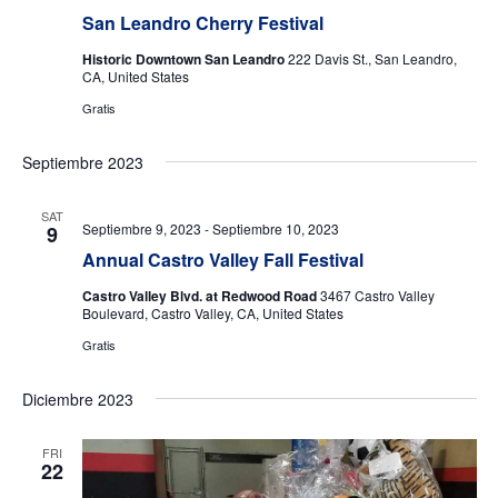
lo
San Leandro Cherry Festival
ev
Donar
Historic Downtown San Leandro
222 Davis St., San Leandro,
CA, United States
Gratis
Septiembre 2023
SAT
Septiembre 9, 2023
-
Septiembre 10, 2023
9
Annual Castro Valley Fall Festival
Castro Valley Blvd. at Redwood Road
3467 Castro Valley
Boulevard, Castro Valley, CA, United States
Gratis
Diciembre 2023
FRI
22