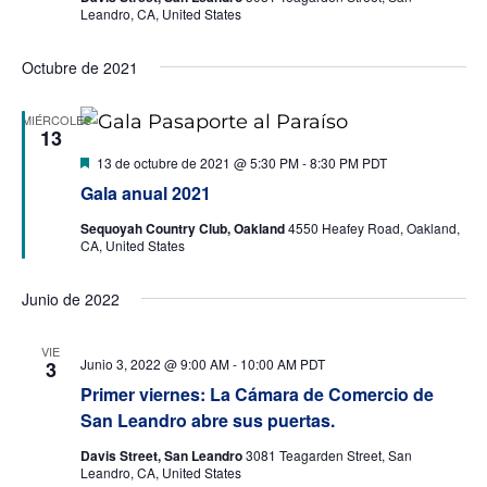
Leandro, CA, United States
Octubre de 2021
MIÉRCOLES
13
Destacado
13 de octubre de 2021 @ 5:30 PM
-
8:30 PM
PDT
Gala anual 2021
Sequoyah Country Club, Oakland
4550 Heafey Road, Oakland,
CA, United States
Junio de 2022
VIE
Junio 3, 2022 @ 9:00 AM
-
10:00 AM
PDT
3
Primer viernes: La Cámara de Comercio de
San Leandro abre sus puertas.
Davis Street, San Leandro
3081 Teagarden Street, San
Leandro, CA, United States