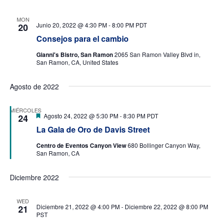
MON
Junio 20, 2022 @ 4:30 PM
-
8:00 PM
PDT
20
Consejos para el cambio
Gianni's Bistro, San Ramon
2065 San Ramon Valley Blvd in,
San Ramon, CA, United States
Agosto de 2022
MIÉRCOLES
Destacado
Agosto 24, 2022 @ 5:30 PM
-
8:30 PM
PDT
24
La Gala de Oro de Davis Street
Centro de Eventos Canyon View
680 Bollinger Canyon Way,
San Ramon, CA
Diciembre 2022
WED
Diciembre 21, 2022 @ 4:00 PM
-
Diciembre 22, 2022 @ 8:00 PM
21
PST