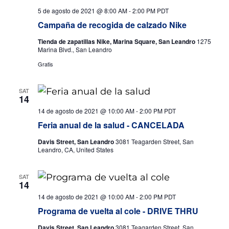
lo
5 de agosto de 2021 @ 8:00 AM
-
2:00 PM
PDT
ev
Campaña de recogida de calzado Nike
Donar
Tienda de zapatillas Nike, Marina Square, San Leandro
1275
Marina Blvd., San Leandro
Gratis
SAT
14
14 de agosto de 2021 @ 10:00 AM
-
2:00 PM
PDT
Feria anual de la salud - CANCELADA
Davis Street, San Leandro
3081 Teagarden Street, San
Leandro, CA, United States
SAT
14
14 de agosto de 2021 @ 10:00 AM
-
2:00 PM
PDT
Programa de vuelta al cole - DRIVE THRU
Davis Street, San Leandro
3081 Teagarden Street, San