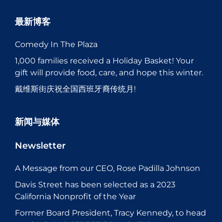
最新博客
Comedy In The Plaza
1,000 families received a Holiday Basket! Your
gift will provide food, care, and hope this winter.
戴维斯街庆祝全国西班牙裔传统月!
新闻与媒体
Newsletter
A Message from our CEO, Rose Padilla Johnson
Davis Street has been selected as a 2023
California Nonprofit of the Year
Former Board President, Tracy Kennedy, to head