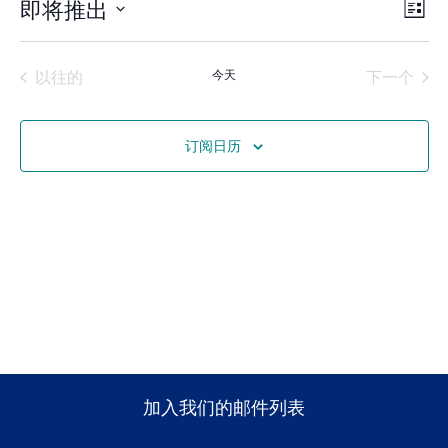
观
事
即将推出
列表
件
选
点
择
捐赠
日
视
导
期。
活动
活动
以往的
今天
下一个
图
航
导
订阅日历
航
加入我们的邮件列表