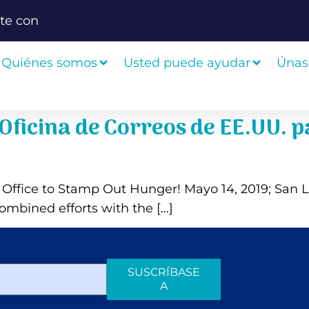
te con
Quiénes somos
Usted puede ayudar
Únas
a Oficina de Correos de EE.UU. 
t Office to Stamp Out Hunger! Mayo 14, 2019; San 
ombined efforts with the […]
SUSCRÍBASE
A