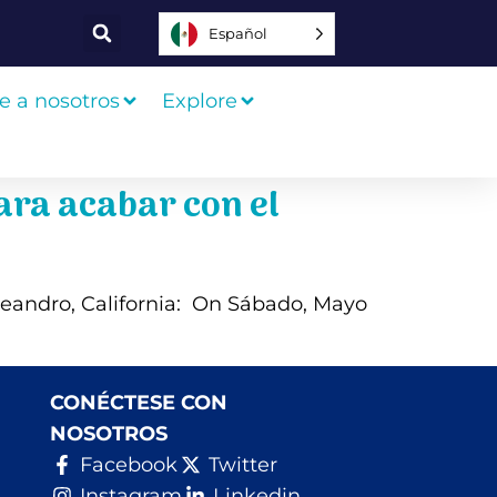
Español
e a nosotros
Explore
para acabar con el
Leandro, California: On Sábado, Mayo
CONÉCTESE CON
NOSOTROS
Facebook
Twitter
Instagram
Linkedin