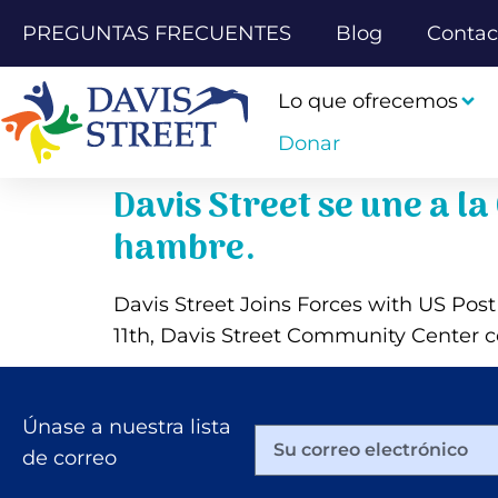
PREGUNTAS FRECUENTES
Blog
Contac
Lo que ofrecemos
Donar
Davis Street se une a l
hambre.
Davis Street Joins Forces with US Pos
11th, Davis Street Community Center c
Únase a nuestra lista
de correo