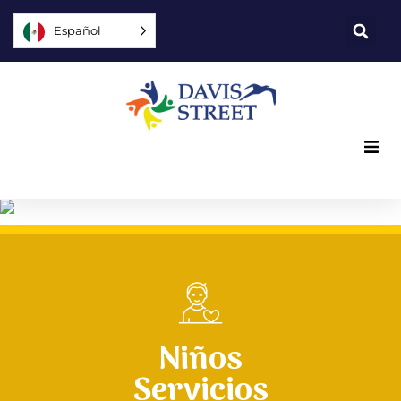
Español
Lo que ofrecemos
Quiénes somos
Usted puede ayudar
Niños
Únase a nosotros
Servicios
Explore