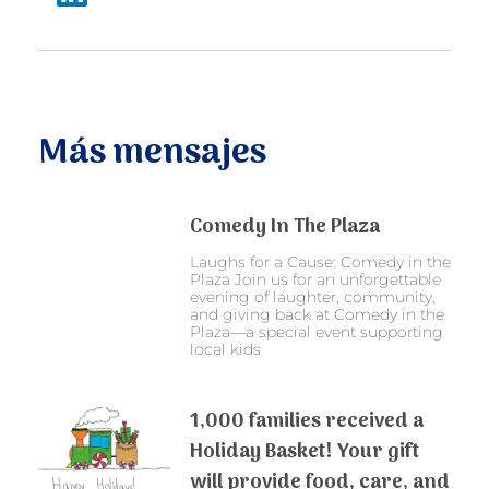
Más mensajes
Comedy In The Plaza
Laughs for a Cause: Comedy in the
Plaza Join us for an unforgettable
evening of laughter, community,
and giving back at Comedy in the
Plaza—a special event supporting
local kids
1,000 families received a
Holiday Basket! Your gift
will provide food, care, and