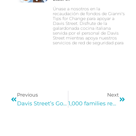
Únase a nosotros en la
recaudación de fondos de Gianni's
Tips for Change para apoyar a
Davis Street. Disfrute de la
galardonada cocina italiana
servida por el personal de Davis
Street mientras apoya nuestros
servicios de red de seguridad para
Previous
Next
Davis Street’s Golden Gala raises essential funding for families in need!
1,000 families received a Holiday Basket! Your gift will provide food, care, and hope this winter.