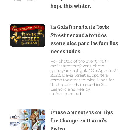
hope this winter.
La Gala Dorada de Davis
Street recauda fondos
esenciales para las familias
necesitadas.
For photos of the event, visit:
davisstreet.org/event-photo-
gallery/annual-gala/ On Agosto 24,
2022, Davis Street supporters
came together to raise funds for
the thousands in need in San
Leandro and nearby
unincorporated
Únase a nosotros en Tips
for Change en Gianni's
Bistro.