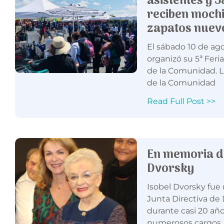
asistentes y 5
reciben mochi
zapatos nuev
El sábado 10 de ago
organizó su 5ª Feri
de la Comunidad. La
de la Comunidad
Read Full Post >>
En memoria d
Dvorsky
Isobel Dvorsky fue
Junta Directiva de 
durante casi 20 añ
numerosos cargos