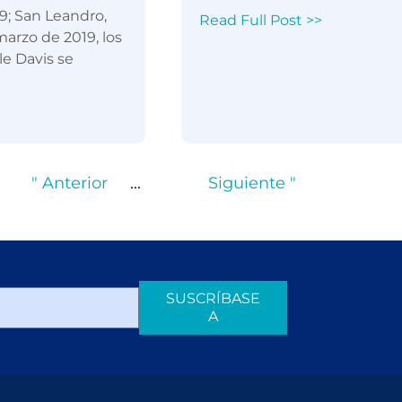
9; San Leandro,
Read Full Post >>
 marzo de 2019, los
lle Davis se
" Anterior
...
Siguiente "
SUSCRÍBASE
A