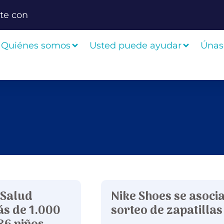
te con
Quiénes somos
Usted puede ayudar
Únas
 Salud
Nike Shoes se asocia
ás de 1.000
sorteo de zapatillas