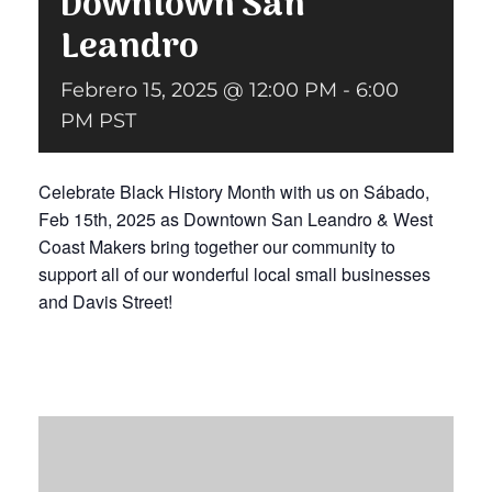
Downtown San
Leandro
Donar
Febrero 15, 2025 @ 12:00 PM
-
6:00
PM
PST
Celebrate Black History Month with us on Sábado,
Feb 15th, 2025 as Downtown San Leandro & West
Coast Makers bring together our community to
support all of our wonderful local small businesses
and Davis Street!