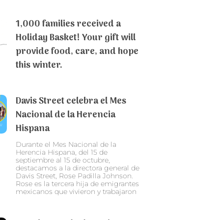
1,000 families received a
Holiday Basket! Your gift will
provide food, care, and hope
this winter.
Davis Street celebra el Mes
Nacional de la Herencia
Hispana
Durante el Mes Nacional de la
Herencia Hispana, del 15 de
septiembre al 15 de octubre,
destacamos a la directora general de
Davis Street, Rose Padilla Johnson.
Rose es la tercera hija de emigrantes
mexicanos que vivieron y trabajaron