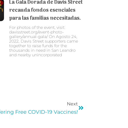
La Gala Dorada de Davis Street
recauda fondos esenciales
para las familias necesitadas.
For photos of the event, visit:
davisstreet.org/event-photo-
gallery/annual-gala/ On Agosto 24,
2022, Davis Street supporters came
together to raise funds for the
thousands in need in San Leandro
and nearby unincorporated
Next
ffering Free COVID-19 Vaccines!