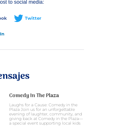
ost to social media:
ook
Twitter
In
nsajes
Comedy In The Plaza
Laughs for a Cause: Comedy in the
Plaza Join us for an unforgettable
evening of laughter, community, and
giving back at Comedy in the Plaza—
a special event supporting local kids