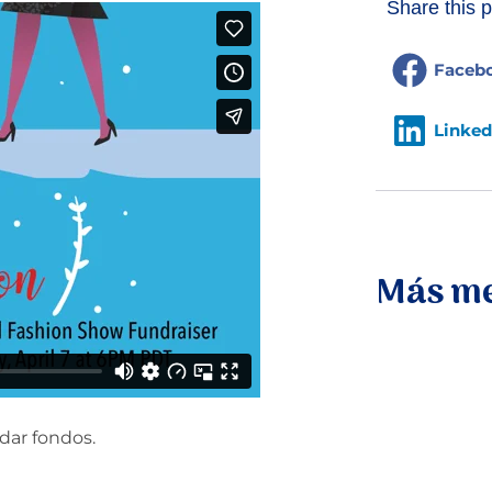
Share this p
Faceb
Linked
Más me
udar fondos.