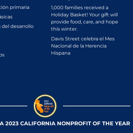
ción primaria
1,000 families received a
Holiday Basket! Your gift will
sicas
provide food, care, and hope
del desarrollo
this winter.
Davis Street celebra el Mes
Nacional de la Herencia
Hispana
os
 A 2023 CALIFORNIA NONPROFIT OF THE YEAR