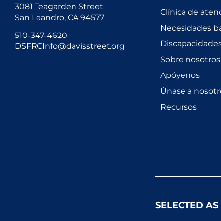
3081 Teagarden Street
Clínica de aten
San Leandro, CA 94577
Necesidades bá
510-347-4620
Discapacidades 
DSFRCInfo@davisstreet.org
Sobre nosotros
Apóyenos
Únase a nosotr
Recursos
SELECTED AS