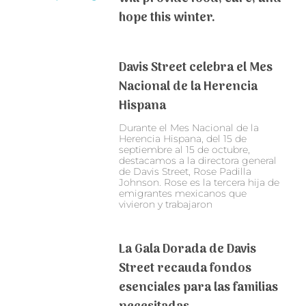
hope this winter.
Davis Street celebra el Mes
Nacional de la Herencia
Hispana
Durante el Mes Nacional de la
Herencia Hispana, del 15 de
septiembre al 15 de octubre,
destacamos a la directora general
de Davis Street, Rose Padilla
Johnson. Rose es la tercera hija de
emigrantes mexicanos que
vivieron y trabajaron
La Gala Dorada de Davis
Street recauda fondos
esenciales para las familias