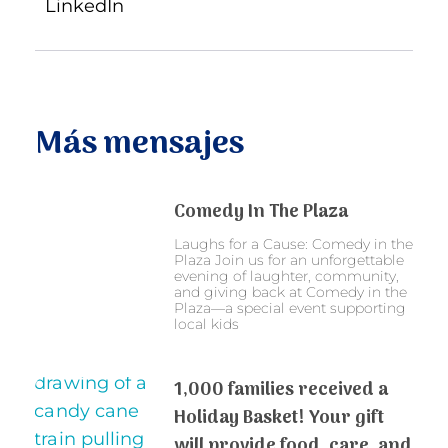
LinkedIn
Más mensajes
Comedy In The Plaza
Laughs for a Cause: Comedy in the
Plaza Join us for an unforgettable
evening of laughter, community,
and giving back at Comedy in the
Plaza—a special event supporting
local kids
1,000 families received a
Holiday Basket! Your gift
will provide food, care, and