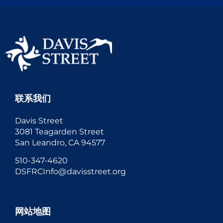
联系我们
Davis Street
3081 Teagarden Street
San Leandro, CA 94577
510-347-4620
DSFRCInfo@davisstreet.org
网站地图