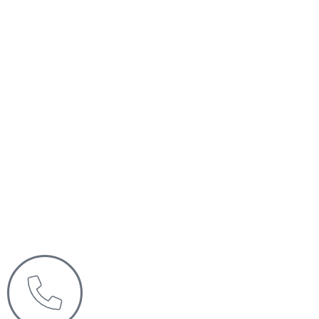
特雷西-陈
APP Compliance and Fiscal Director
Rajendra Ratnesar, M.D.
Chief Medical Officer
Stephanie Featherstone
Intellectual Disabilities Director