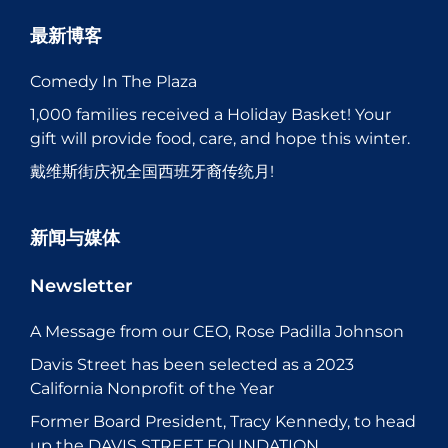
最新博客
Comedy In The Plaza
1,000 families received a Holiday Basket! Your
gift will provide food, care, and hope this winter.
戴维斯街庆祝全国西班牙裔传统月!
新闻与媒体
Newsletter
A Message from our CEO, Rose Padilla Johnson
Davis Street has been selected as a 2023
California Nonprofit of the Year
Former Board President, Tracy Kennedy, to head
up the DAVIS STREET FOUNDATION