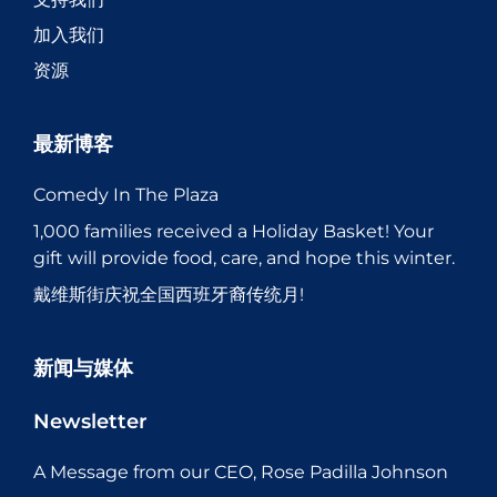
加入我们
资源
最新博客
Comedy In The Plaza
1,000 families received a Holiday Basket! Your
gift will provide food, care, and hope this winter.
戴维斯街庆祝全国西班牙裔传统月!
新闻与媒体
Newsletter
A Message from our CEO, Rose Padilla Johnson