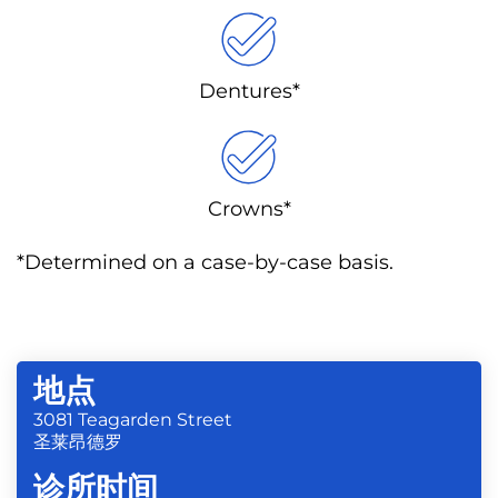
Dentures*
Crowns*
*Determined on a case-by-case basis.
地点
3081 Teagarden Street
圣莱昂德罗
诊所时间