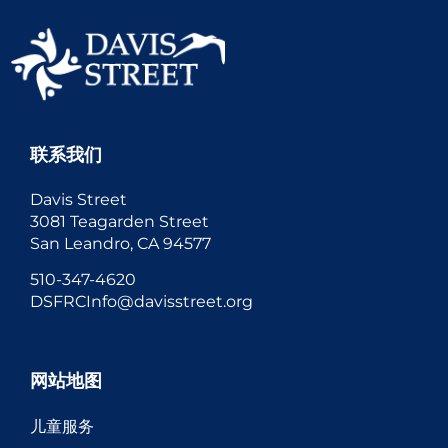
联系我们
Davis Street
3081 Teagarden Street
San Leandro, CA 94577
510-347-4620
DSFRCInfo@davisstreet.org
网站地图
儿童服务