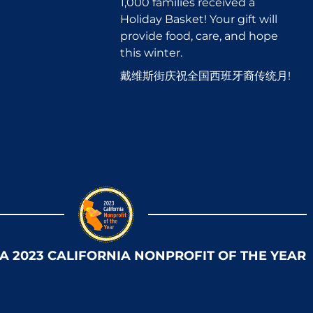
1,000 families received a
Holiday Basket! Your gift will
provide food, care, and hope
this winter.
戴维斯街庆祝全国西班牙裔传统月!
 A 2023 CALIFORNIA NONPROFIT OF THE YEAR