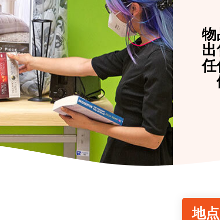
物
出
任
地点