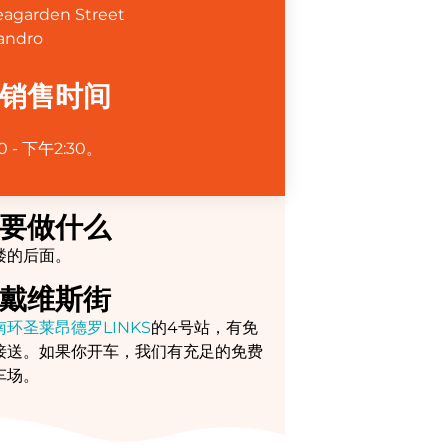
eagarden Street
andro
销售时间
0 - 下午2:30。
要做什么
楼的后面。
戴维斯街
南环圣莱昂德罗LINKS
的4号站，有免
接送。如果你开车，我们有充足的免费
车场。