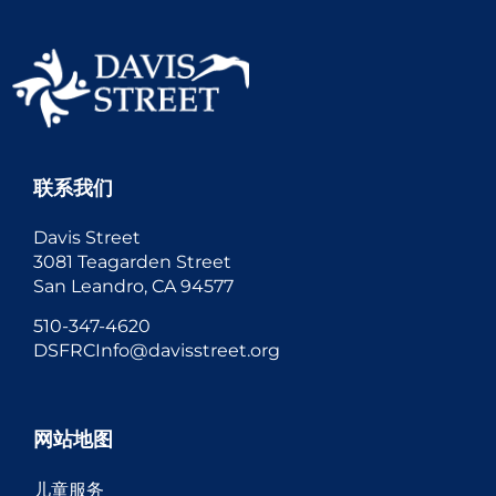
联系我们
Davis Street
3081 Teagarden Street
San Leandro, CA 94577
510-347-4620
DSFRCInfo@davisstreet.org
网站地图
儿童服务