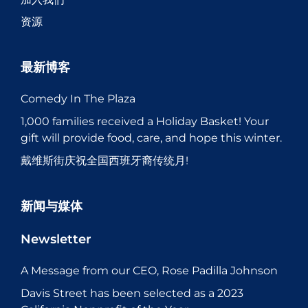
资源
最新博客
Comedy In The Plaza
1,000 families received a Holiday Basket! Your
gift will provide food, care, and hope this winter.
戴维斯街庆祝全国西班牙裔传统月!
新闻与媒体
Newsletter
A Message from our CEO, Rose Padilla Johnson
Davis Street has been selected as a 2023