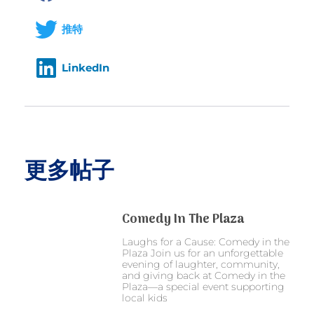
推特
LinkedIn
更多帖子
Comedy In The Plaza
Laughs for a Cause: Comedy in the
Plaza Join us for an unforgettable
evening of laughter, community,
and giving back at Comedy in the
Plaza—a special event supporting
local kids