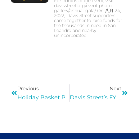
For photos of the event, visit:
davisstreet.org/event-photo-
gallery/annual-gala/ On 八月 24,
2022, Davis Street supporters
came together to raise funds for
the thousands in need in San
Leandro and nearby
unincorporated
Previous
Next
Holiday Basket Program
Davis Street’s FY 19/20 Annual Report!