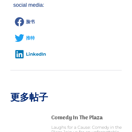
social media:
脸书
推特
LinkedIn
更多帖子
Comedy In The Plaza
Laughs for a Cause: Comedy in the
Plaza Join us for an unforgettable