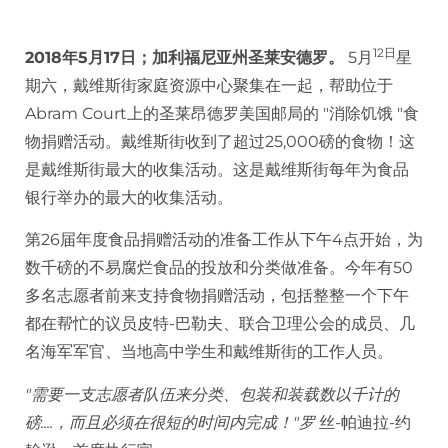
捐赠
12日
2018年5月17日；加利福尼亚州圣莱安德罗。
5月
星
期六，戴维斯街家庭资源中心聚集在一起，帮助位于
Abram Court上的圣莱昂德罗美国邮局的 "消除饥饿 "食
物捐赠活动。戴维斯街收到了超过25,000磅的食物！这
是戴维斯街最大的收集活动。这是戴维斯街每年为食品
银行举办的最大的收集活动。
第26届年度食品捐赠活动的准备工作从下午4点开始，为
数千磅的不易腐烂食品的投放和分类做准备。今年有50
多名志愿者前来支持食物捐赠活动，包括整整一个下午
都在帮忙的议员皮特-巴勒夫、联合卫理公会的成员、几
名海军军官、当地高中学生和戴维斯街的工作人员。
"需要一支志愿者队伍来分类、包装和装载数以千计的
磅....，而且必须在很短的时间内完成！"罗
丝-帕迪拉-约