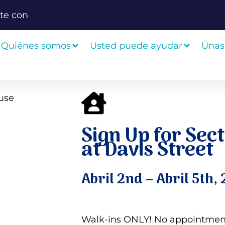
te con
Quiénes somos
Usted puede ayudar
Únas
Sign Up for Sec
at Davis Street
Abril 2nd – Abril 5th
Walk-ins ONLY! No appointment