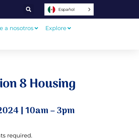
Español
e a nosotros
Explore
tion 8 Housing
, 2024 | 10am – 3pm
s required.