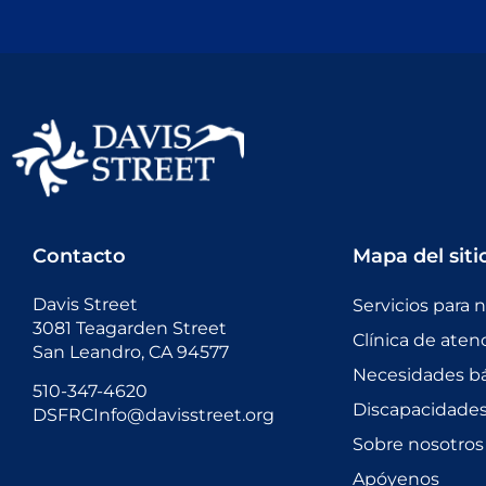
Contacto
Mapa del siti
Davis Street
Servicios para 
3081 Teagarden Street
Clínica de aten
San Leandro, CA 94577
Necesidades bá
510-347-4620
Discapacidades 
DSFRCInfo@davisstreet.org
Sobre nosotros
Apóyenos