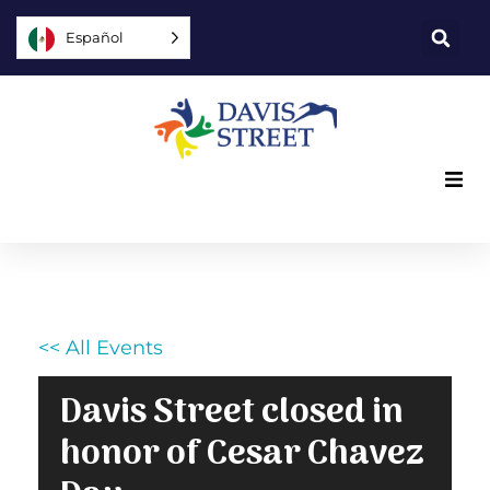
Español
Lo que ofrecemos
Quiénes somos
<< All Events
Usted puede ayudar
Davis Street closed in
Únase a nosotros
honor of Cesar Chavez
Explore