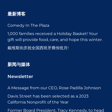
最新博客
Comedy In The Plaza
1,000 families received a Holiday Basket! Your
gift will provide food, care, and hope this winter.
戴维斯街庆祝全国西班牙裔传统月!
新闻与媒体
Newsletter
A Message from our CEO, Rose Padilla Johnson
Davis Street has been selected as a 2023
California Nonprofit of the Year
Former Board President, Tracy Kennedy, to head