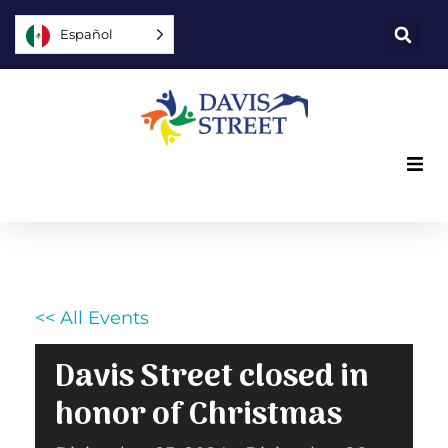
Español
Lo que ofrecemos
Quiénes somos
<< All Events
Usted puede ayudar
Davis Street closed in
Únase a nosotros
honor of Christmas
Explore