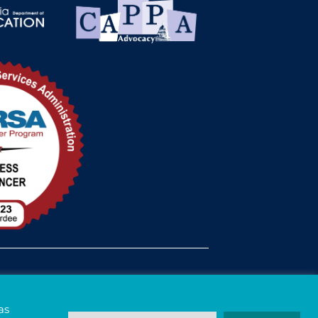
Estatus de la FTCA
as