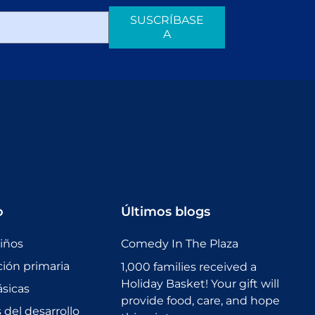
SUSCRÍBASE
A
o
Últimos blogs
niños
Comedy In The Plaza
ción primaria
1,000 families received a
Holiday Basket! Your gift will
sicas
provide food, care, and hope
del desarrollo