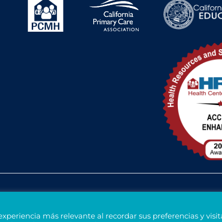
ación
Divulgación de la financiación federal
experiencia más relevante al recordar sus preferencias y visit