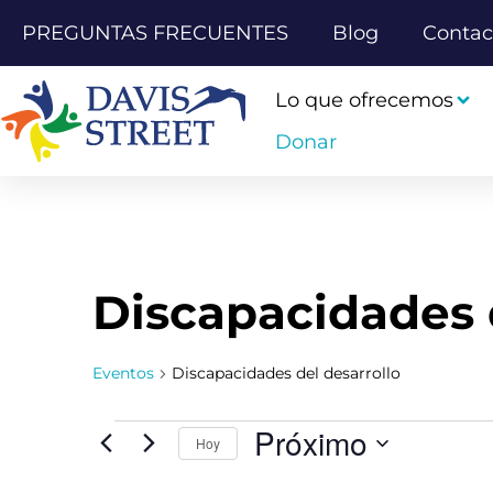
PREGUNTAS FRECUENTES
Blog
Contac
Lo que ofrecemos
Donar
Discapacidades 
Eventos
Discapacidades del desarrollo
Próximo
Hoy
Seleccione
la