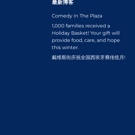
最新博客
Comedy In The Plaza
1,000 families received a
Holiday Basket! Your gift will
provide food, care, and hope
this winter.
戴维斯街庆祝全国西班牙裔传统月!