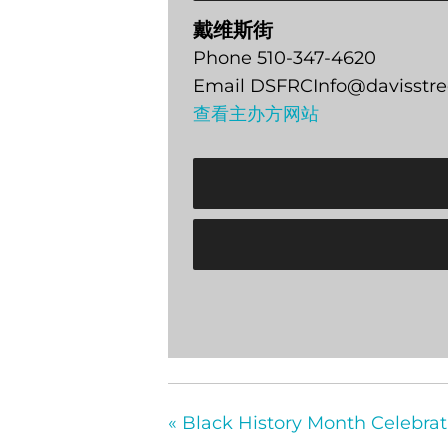
戴维斯街
Phone
510-347-4620
Email
DSFRCInfo@davisstre
查看主办方网站
«
Black History Month Celebra