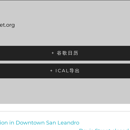
et.org
+ 谷歌日历
+ ICAL导出
tion in Downtown San Leandro