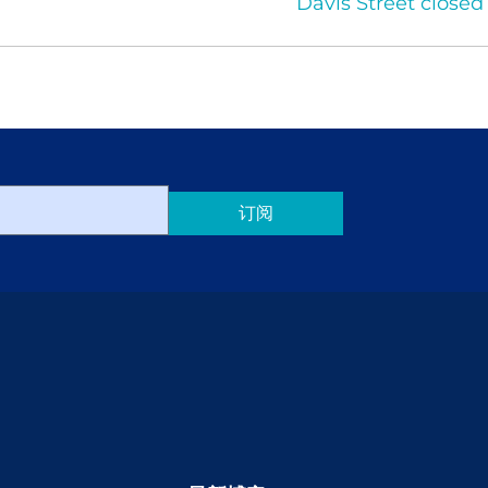
Davis Street close
订阅