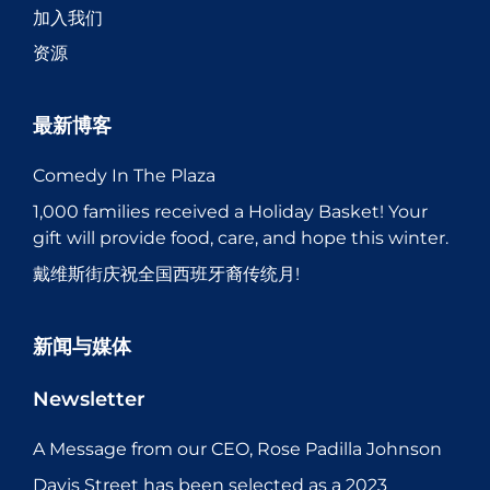
加入我们
资源
最新博客
Comedy In The Plaza
1,000 families received a Holiday Basket! Your
gift will provide food, care, and hope this winter.
戴维斯街庆祝全国西班牙裔传统月!
新闻与媒体
Newsletter
A Message from our CEO, Rose Padilla Johnson
Davis Street has been selected as a 2023