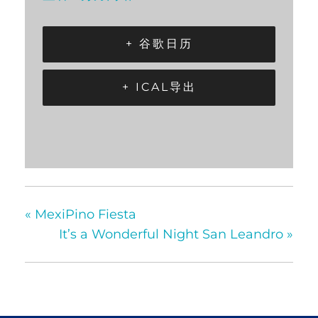
+ 谷歌日历
+ ICAL导出
«
MexiPino Fiesta
It’s a Wonderful Night San Leandro
»