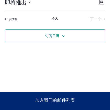
观
事
即将推出
列表
件
选
点
择
捐赠
日
视
导
期。
活动
今天
下一个
活动
以往的
图
航
导
订阅日历
航
加入我们的邮件列表