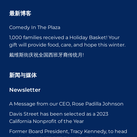
最新博客
Comedy In The Plaza
1,000 families received a Holiday Basket! Your
gift will provide food, care, and hope this winter.
戴维斯街庆祝全国西班牙裔传统月!
新闻与媒体
Newsletter
A Message from our CEO, Rose Padilla Johnson
Davis Street has been selected as a 2023
California Nonprofit of the Year
Former Board President, Tracy Kennedy, to head