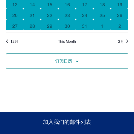
历
航
0 events
0 events
0 events
0 events
0 events
0 events
0 event
13
14
15
16
17
18
19
1 event
0 events
0 events
0 events
0 events
0 events
0 event
20
21
22
23
24
25
26
捐赠
0 events
0 events
0 events
0 events
0 events
0 events
0 event
27
28
29
30
31
1
2
12月
This Month
2月
订阅日历
加入我们的邮件列表