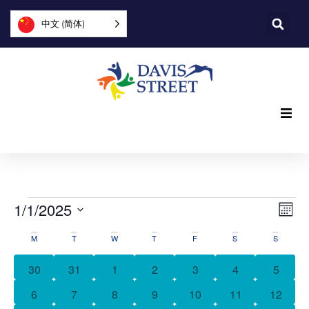
中文 (简体)
我们提供什么
我们是谁
观
事
1/1/2025
月份
件
您可以提供帮助
选
点
活
择
M
T
W
T
F
S
S
日
视
导
期。
动
加入我们
0 events
0 events
0 events
0 events
0 events
0 events
0 event
30
31
1
2
3
4
5
图
航
日
导
0 events
0 events
0 events
0 events
0 events
0 events
0 event
6
7
8
9
10
11
12
探索