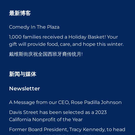
最新博客
Comedy In The Plaza
1,000 families received a Holiday Basket! Your
gift will provide food, care, and hope this winter.
戴维斯街庆祝全国西班牙裔传统月!
新闻与媒体
Newsletter
A Message from our CEO, Rose Padilla Johnson
Davis Street has been selected as a 2023
California Nonprofit of the Year
Former Board President, Tracy Kennedy, to head