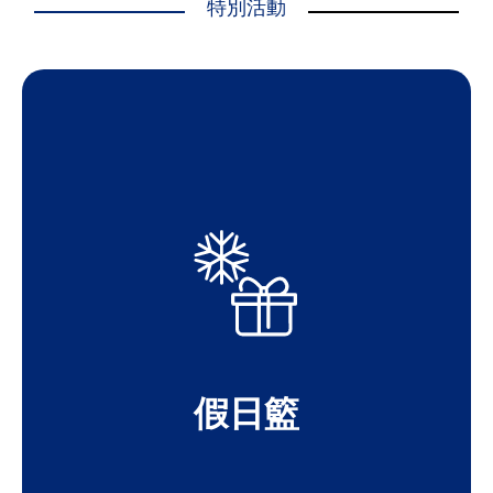
特別活動
BASKET PROGRAM
LEARN ABOUT OUR HOLIDAY
個孩子提供的禮物。
地家庭提供家庭大小的節日餐籃，以及為每
我們的節日籃子計劃為1000個有需要的當
假日籃