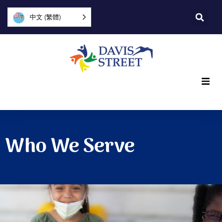
中文 (繁體)
What we offer
Who we are
Who We Serve
You can help
Join us
Explore