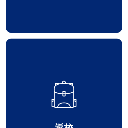
SCHOOL PROGRAM
LEARN ABOUT THE BACK TO
上新的網球鞋和裝滿學慣用品的背包。
我們的返校計劃説明500多名低收入兒童穿