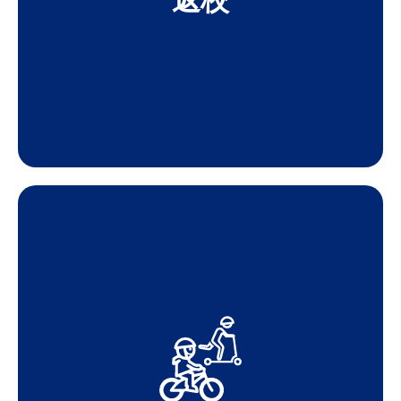
返校
TYKES
LEARN MORE ABOUT BIKES FOR
兒童獲得新的自行車和頭盔。
我們的Tykes自行車計劃説明1000名低收入