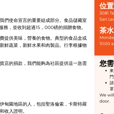
位置
3081 T
San Le
我們使命宣言的重要組成部分。食品儲藏室
供服務，並收到超過15，000磅的捐贈食物。
茶水
Monday
費提供美味，營養的食物。典型的食品盒或
10:00 a
新鮮蔬菜，新鮮水果和肉製品。行李根據物
您需
貨店的捐款，我們能夠為社區提供這一急需
來
門
請
罩
We will
door.
伊甸園地區的人，包括聖洛倫索，卡斯特羅
和收入證明。