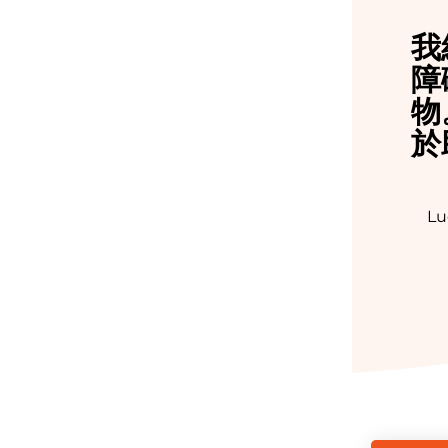
我
障
物
於
Lu