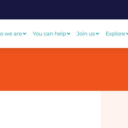
o we are
You can help
Join us
Explore