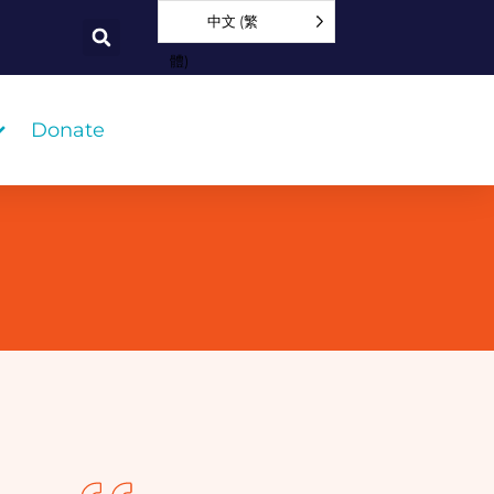
中文 (繁
體)
Donate