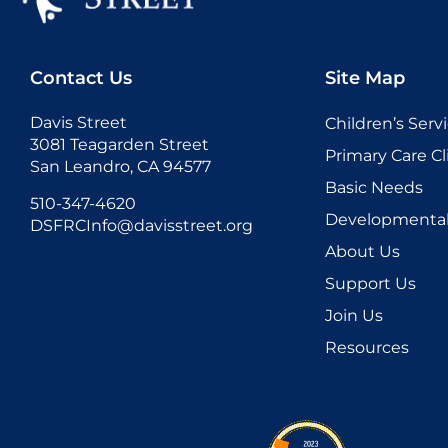
Contact Us
Site Map
Davis Street
Children’s Serv
3081 Teagarden Street
Primary Care Cl
San Leandro, CA 94577
Basic Needs
510-347-4620
Developmental 
DSFRCInfo@davisstreet.org
About Us
Support Us
Join Us
Resources