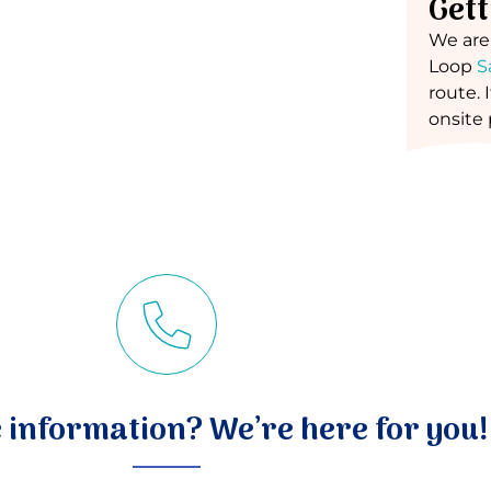
Gett
We are
Loop
S
route. 
onsite 
information? We’re here for you!