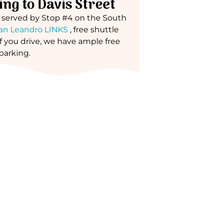
ing to Davis Street
 served by Stop #4 on the South
an Leandro LINKS
, free shuttle
If you drive, we have ample free
parking.