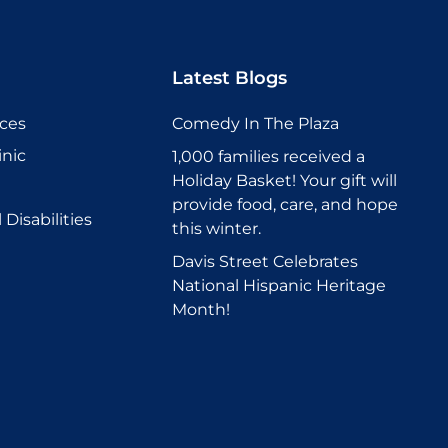
Latest Blogs
ices
Comedy In The Plaza
inic
1,000 families received a
Holiday Basket! Your gift will
provide food, care, and hope
Disabilities
this winter.
Davis Street Celebrates
National Hispanic Heritage
Month!