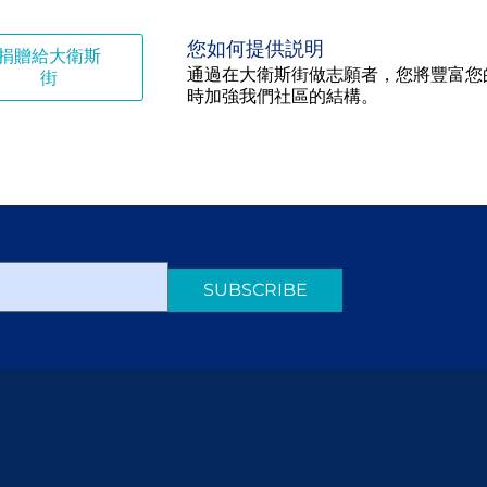
您如何提供説明
捐贈給大衛斯
通過在大衛斯街做志願者，您將豐富您
街
時加強我們社區的結構。
SUBSCRIBE