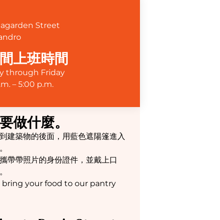
eagarden Street
andro
間上班時間
 through Friday
.m. – 5:00 p.m.
要做什麼。
到建築物的後面，用藍色遮陽篷進入
。
攜帶帶照片的身份證件，並戴上口
。
 bring your food to our pantry