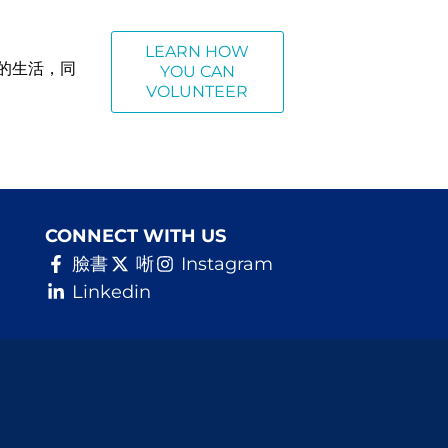
LEARN HOW
的生活，同
YOU CAN
VOLUNTEER
CONNECT WITH US
臉書
唽
Instagram
Linkedin